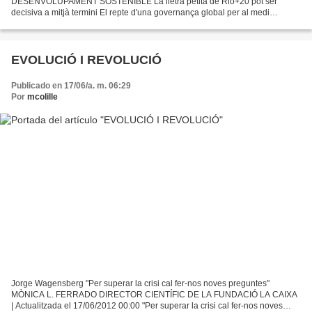
DESENVOLUPAMENT SOSTENIBLE La lletra petita de Rio+20 pot ser
decisiva a mitjà termini El repte d'una governança global per al medi
ambient FREDERIC XIMENO RIO DE JANEIRO (BRASIL) | Actualitzada...
EVOLUCIÓ I REVOLUCIÓ
Publicado en 17/06/a. m. 06:29
Por
mcolille
Jorge Wagensberg "Per superar la crisi cal fer-nos noves preguntes"
MÒNICA L. FERRADO DIRECTOR CIENTÍFIC DE LA FUNDACIÓ LA CAIXA
| Actualitzada el 17/06/2012 00:00 "Per superar la crisi cal fer-nos noves