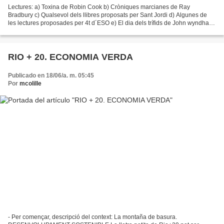
Lectures: a) Toxina de Robin Cook b) Cròniques marcianes de Ray
Bradbury c) Qualsevol dels llibres proposats per Sant Jordi d) Algunes de
les lectures proposades per 4t d´ESO e) El dia dels trífids de John wyndham,
del qual teniua a continuació la guia...
RIO + 20. ECONOMIA VERDA
Publicado en 18/06/a. m. 05:45
Por
mcolille
- Per començar, descripció del context: La montaña de basura.