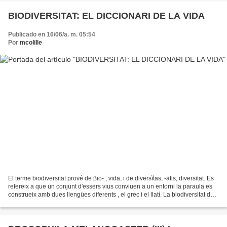
BIODIVERSITAT: EL DICCIONARI DE LA VIDA
Publicado en 16/06/a. m. 05:54
Por
mcolille
El terme biodiversitat prové de βιο- , vida, i de diversĭtas, -ātis, diversitat. Es
refereix a que un conjunt d'essers vius conviuen a un entorni la paraula es
construeix amb dues llengües diferents , el grec i el llatí. La biodiversitat del
nostre planeta...