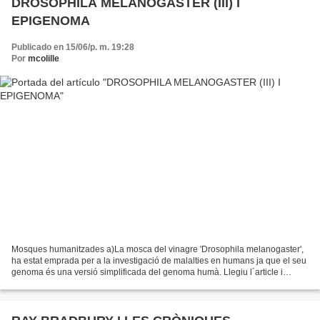
DROSOPHILA MELANOGASTER (III) I
EPIGENOMA
Publicado en 15/06/p. m. 19:28
Por
mcolille
Mosques humanitzades a)La mosca del vinagre 'Drosophila melanogaster',
ha estat emprada per a la investigació de malalties en humans ja que el seu
genoma és una versió simplificada del genoma humà. Llegiu l´article i
publiqueu un comentari en aquest mateix...