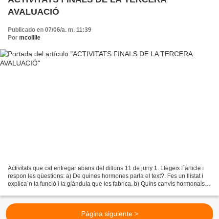
AVALUACIÓ
Publicado en 07/06/a. m. 11:39
Por
mcolille
Activitats que cal entregar abans del dilluns 11 de juny 1. Llegeix l´article i
respon les qüestions: a) De quines hormones parla el text?. Fes un llistat i
explica´n la funció i la glándula que les fabrica. b) Quins canvis hormonals
es creu que es produeixen...
Página siguiente >