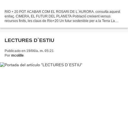
RIO + 20 POT ACABAR COM EL ROSARI DE L´AURORA. consulta aquest
enllaç. CIMERA, EL FUTUR DEL PLANETA Població creixent versus
recursos finits, les claus de Rio+20 Un futur sostenible per a la Terra La
Cimera de la Terra afrontarà avui a Rio de Janeiro...
LECTURES D´ESTIU
Publicado en 19/06/a. m. 05:21
Por
mcolille