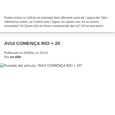
Podeu trobar a l´article un exemple dels diferents usos de l´aigua del Tajo i
reflexionar sobre: a) Creiem que l´aigua, en aques cas, és un recurs
renovable? b) Quins són els focos contaminats del riu? Hi ha una bona
gestió? c) Quins usos en volem fer....
AVUI COMENÇA RIO + 20
Publicado en 20/06/a. m. 05:51
Por
mcolille