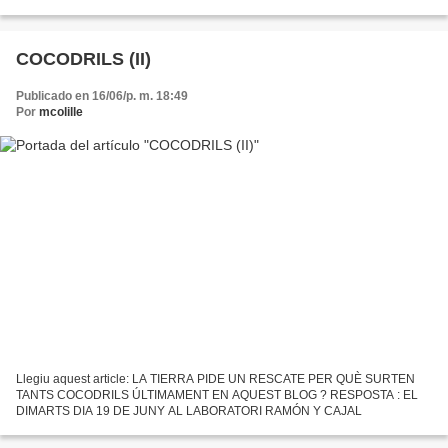
preguntes" P. VIRGILI El Gran Diccionari de la...
COCODRILS (II)
Publicado en 16/06/p. m. 18:49
Por
mcolille
Llegiu aquest article: LA TIERRA PIDE UN RESCATE PER QUÈ SURTEN
TANTS COCODRILS ÚLTIMAMENT EN AQUEST BLOG ? RESPOSTA : EL
DIMARTS DIA 19 DE JUNY AL LABORATORI RAMÓN Y CAJAL