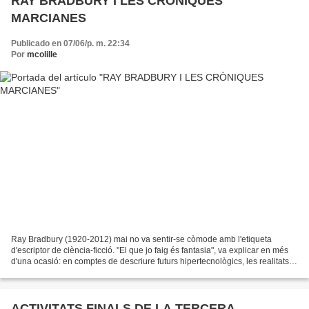
RAY BRADBURY I LES CRÒNIQUES
MARCIANES
Publicado en 07/06/p. m. 22:34
Por
mcolille
Ray Bradbury (1920-2012) mai no va sentir-se còmode amb l'etiqueta
d'escriptor de ciència-ficció. "El que jo faig és fantasia", va explicar en més
d'una ocasió: en comptes de descriure futurs hipertecnològics, les realitats
paral·leles dels seus contes...
ACTIVITATS FINALS DE LA TERCERA